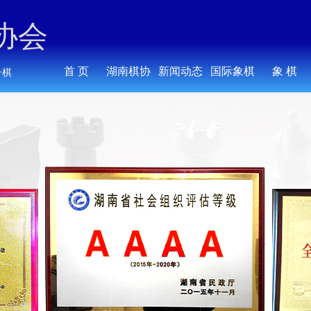
协会
首 页
湖南棋协
新闻动态
国际象棋
象 棋
子棋