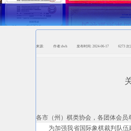
来源:
|
作者:
dwh
|
发布时间:
2024-06-17
|
6273
次
各市（州）棋类协会，各团体会员
为加强我省
国际象棋
裁判队伍