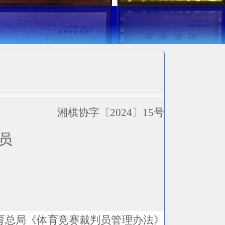
湘棋协字〔
2024〕1
5
号
员
育总局《体育竞赛裁判员管理办法》