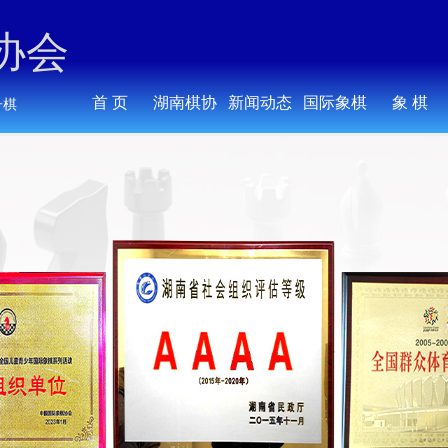
协会
首 页
湖南棋协
新闻动态
国际象棋
象 棋
子棋