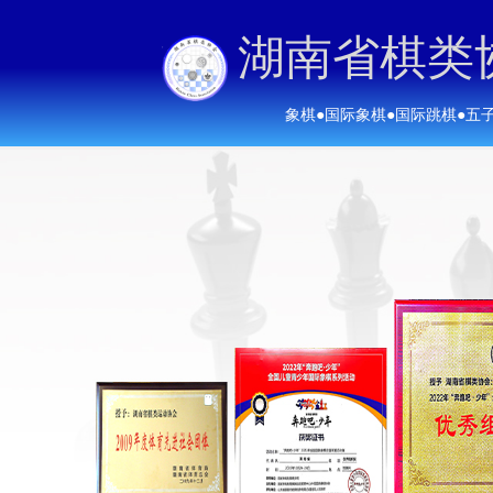
湖南省棋类
象棋
●
国际象棋
●
国际跳棋
●
五