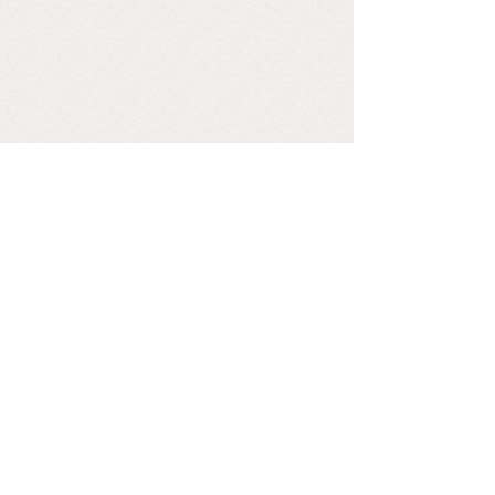
<
1
>
查看旧网站更多内容
COPYRIGHT © 2009-2029
WWW.HUNANQIXIE.COM,ALL RIGHTS
reserved
联系方式：0731-84931998
邮箱:
DWH017@QQ.COM
QQ:
50328668
版权所有 © 湖南省棋类协会 未经许可 严禁复制
湘ICP备14000760号
FOLLOW US
关注我们