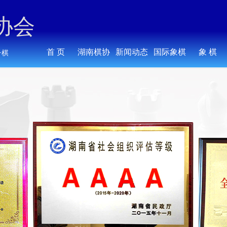
协会
首 页
湖南棋协
新闻动态
国际象棋
象 棋
子棋