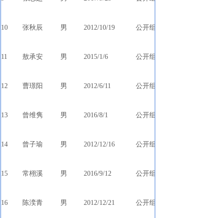
10
张秋辰
男
2012/10/19
公开组
11
敖承安
男
2015/1/6
公开组
12
曹璟阳
男
2012/6/11
公开组
13
曾维隽
男
2016/8/1
公开组
14
曾子瑜
男
2012/12/16
公开组
15
常栩溪
男
2016/9/12
公开组
16
陈湙青
男
2012/12/21
公开组