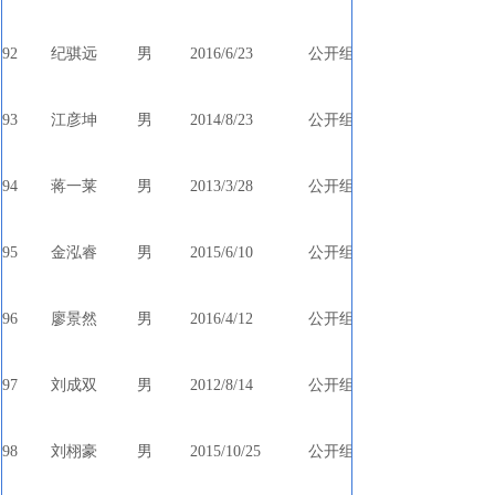
92
纪骐远
男
2016/6/23
公开组
93
江彦坤
男
2014/8/23
公开组
94
蒋一莱
男
2013/3/28
公开组
95
金泓睿
男
2015/6/10
公开组
96
廖景然
男
2016/4/12
公开组
97
刘成双
男
2012/8/14
公开组
98
刘栩豪
男
2015/10/25
公开组