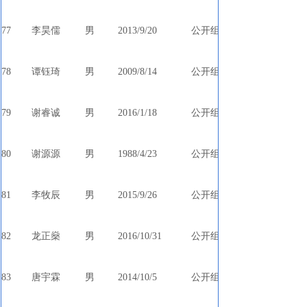
77
李昊儒
男
2013/9/20
公开组
78
谭钰琦
男
2009/8/14
公开组
79
谢睿诚
男
2016/1/18
公开组
80
谢源源
男
1988/4/23
公开组
81
李牧辰
男
2015/9/26
公开组
82
龙正燊
男
2016/10/31
公开组
83
唐宇霖
男
2014/10/5
公开组