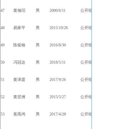
47
黄瀚瑫
男
2000/6/11
公开组
48
易家平
男
2015/10/26
公开组
49
陈俊翰
男
2016/8/30
公开组
50
冯冠达
男
2018/5/11
公开组
51
黄译霆
男
2017/9/26
公开组
52
黄翌洲
男
2015/5/27
公开组
53
黄禹鸿
男
2017/4/28
公开组