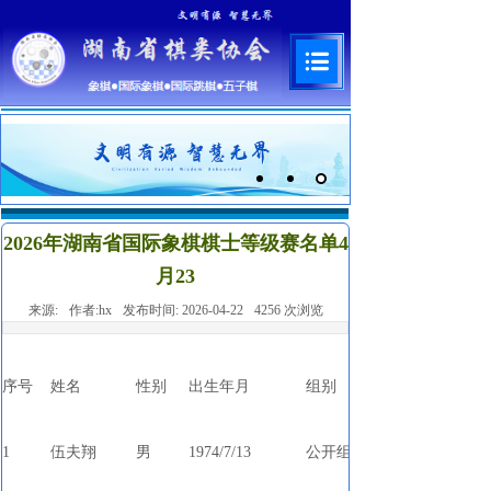
2026年湖南省国际象棋棋士等级赛名单4
月23
来源:
作者:
hx
发布时间:
2026-04-22
4256
次浏览
序号
姓名
性别
出生年月
组别
1
伍夫翔
男
1974/7/13
公开组