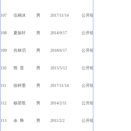
107
伍桐沐
男
2017/11/14
公开组
108
夏振轩
男
2014/9/17
公开组
109
肖林滔
男
2018/6/17
公开组
110
熊 晋
男
2015/5/12
公开组
111
徐梓墨
男
2017/11/14
公开组
112
杨荃凯
男
2014/2/11
公开组
113
余 释
男
2011/2/2
公开组